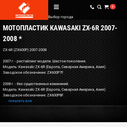
0
Выбор города
МОТОПЛАСТИК KAWASAKI ZX-6R 2007-
Вопрос / Ответ
2008 *
Бренды
ZX-6R (ZX600P) 2007-2008
О Магазине
2007 г. - рестайлинг модели. Шестое поколение.
Модель: Kawasaki ZX-6R (Европа, Северная Америка, Азия).
Мы в соцсетях
Заводское обозначение: ZX600P7F.
2008 г. - без существенных изменений.
Модель: Kawasaki ZX-6R (Европа, Северная Америка, Азия).
Наши контакты
Заводское обозначение: ZX600P8F.
+7 (924) 381-18-18
показать все
+7 (910) 684-44-88
info@мотопластик.рф