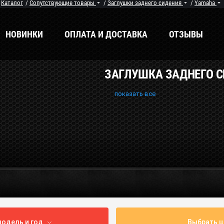
/
Каталог
/
Сопутствующие товары
/
Заглушки заднего сидения
/
Yamaha
НОВИНКИ
ОПЛАТА И ДОСТАВКА
ОТЗЫВЫ
ЗАГЛУШКА ЗАДНЕГО 
енды
Мы в соцсетях
показать все
одель и год
Выбрать ц