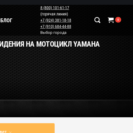
8 (800) 101-61-17
(горячая линия)
БЛОГ
+7 (924) 381-18-18
0
+7 (910) 684-44-88
Выбор города
СИДЕНИЯ НА МОТОЦИКЛ YAMAHA
Наши контакты
+7 (924) 381-18-18
+7 (910) 684-44-88
info@мотопластик.рф
вет