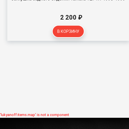
2 200 ₽
В КОРЗИНУ
'lukyanoff:items.map' is not a component