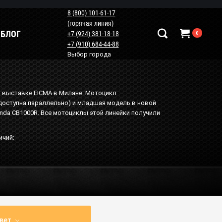
8 (800) 101-61-17
(горячая линия)
БЛОГ
+7 (924) 381-18-18
0
+7 (910) 684-44-88
Выбор города
Наши контакты
+7 (924) 381-18-18
а выставке EICMA в Милане. Мотоцикл
 доступна параллельно) и младшая модель в новой
+7 (910) 684-44-88
onda CB1000R. Все мотоциклы этой линейки получили
info@мотопластик.рф
ичий:
вет