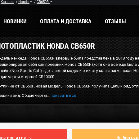
/
Каталог
/
Honda
/
CB650R
НОВИНКИ
ОПЛАТА И ДОСТАВКА
ОТЗЫВЫ
ОТОПЛАСТИК HONDA CB650R
енды
Мы в соцсетях
дель нейкеда Honda CB650R впервые была представлена в 2018 году н
зиционировал себя как преемник Honda CB650F (хотя она всё еще была
нейке Neo Sports Café, где главной моделью выступала флагманская H
щие черты старшей CB1000R.
отличие от CB650F, новая модель Honda CB650R получила целый ряд отл
ешний вид. Общие черты...
показать все
одель и год
Выбрать ц