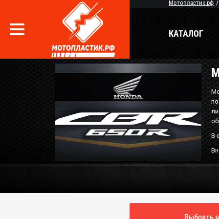
Мотопластик.рф
КАТАЛОГ
М
Вопрос / Ответ
Бр
Мо
по
О Магазине
ли
об
В 
Вн
Выбрать м