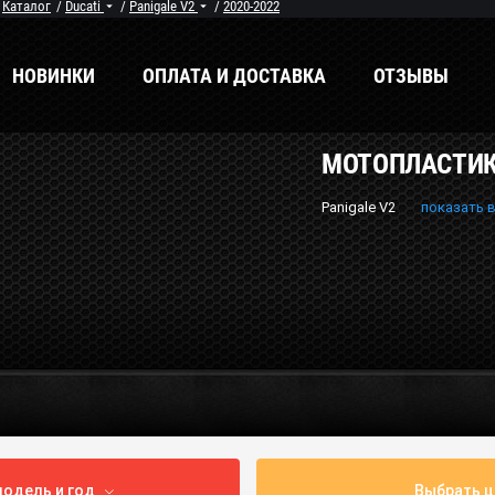
/
Каталог
/
Ducati
/
Panigale V2
/
2020-2022
НОВИНКИ
ОПЛАТА И ДОСТАВКА
ОТЗЫВЫ
МОТОПЛАСТИК 
енды
Мы в соцсетях
Panigale V2
показать 
одель и год
Выбрать ц