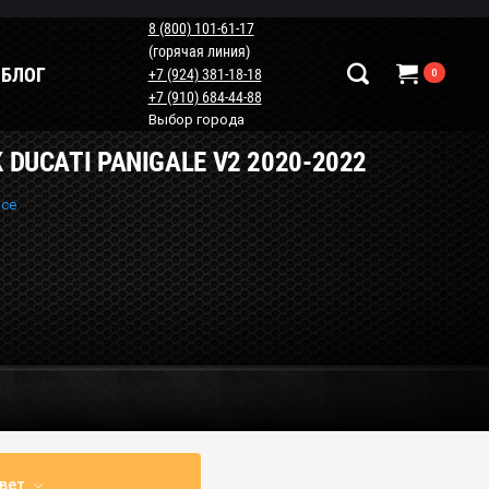
8 (800) 101-61-17
(горячая линия)
БЛОГ
+7 (924) 381-18-18
0
+7 (910) 684-44-88
Выбор города
DUCATI PANIGALE V2 2020-2022
Наши контакты
+7 (924) 381-18-18
все
+7 (910) 684-44-88
info@мотопластик.рф
вет