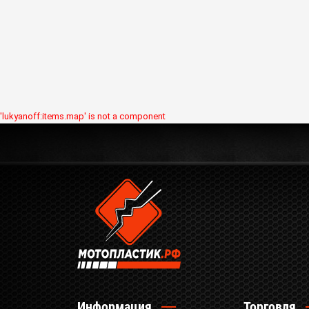
'lukyanoff:items.map' is not a component
Информация
Торговля