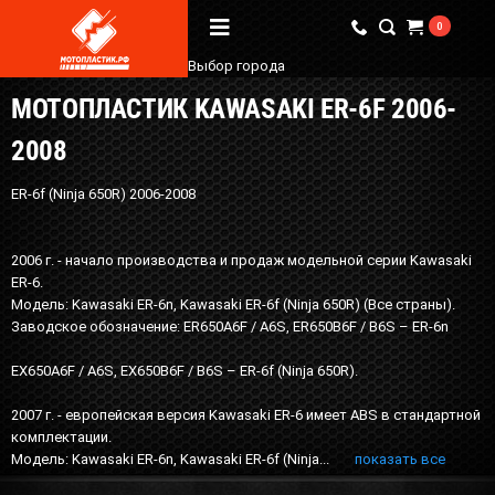
0
Выбор города
МОТОПЛАСТИК KAWASAKI ER-6F 2006-
Вопрос / Ответ
2008
Бренды
ER-6f (Ninja 650R) 2006-2008
О Магазине
2006 г. - начало производства и продаж модельной серии Kawasaki
Мы в соцсетях
ER-6.
Модель: Kawasaki ER-6n, Kawasaki ER-6f (Ninja 650R) (Все страны).
Заводское обозначение: ER650A6F / A6S, ER650B6F / B6S – ER-6n
Наши контакты
EX650A6F / A6S, EX650B6F / B6S – ER-6f (Ninja 650R).
+7 (924) 381-18-18
+7 (910) 684-44-88
2007 г. - европейская версия Kawasaki ER-6 имеет ABS в стандартной
комплектации.
info@мотопластик.рф
Модель: Kawasaki ER-6n, Kawasaki ER-6f (Ninja...
показать все