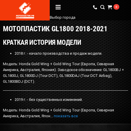
0
Выбор города
МОТОПЛАСТИК GL1800 2018-2021
Вопрос / Ответ
КРАТКАЯ ИСТОРИЯ МОДЕЛИ
Бренды
2018 г. - начало производства и продаж модели.
О Магазине
Модель: Honda Gold Wing + Gold Wing Tour (Европа, Северная
Америка, Австралия, Япония). Заводское обозначение: GL1800BJ +
Мы в соцсетях
GL1800J, GL1800DJ (Tour DCT), GL1800DAJ (Tour DCT Airbag),
GL1800BDJ (DCT).
Наши контакты
2019 г. - без существенных изменений.
+7 (924) 381-18-18
+7 (910) 684-44-88
Модель: Honda Gold Wing + Gold Wing Tour (Европа, Северная
Америка, Австралия, Япон...
показать все
info@мотопластик.рф