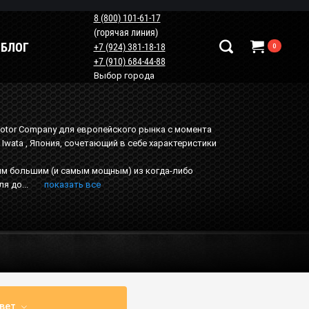
8 (800) 101-61-17
(горячая линия)
БЛОГ
+7 (924) 381-18-18
0
+7 (910) 684-44-88
Выбор города
Наши контакты
+7 (924) 381-18-18
Motor Company для европейского рынка с момента
 Iwata , Япония, сочетающий в себе характеристики
+7 (910) 684-44-88
info@мотопластик.рф
мым большим (и самым мощным) из когда-либо
я до...
показать все
вет