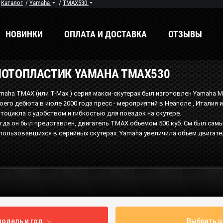
/
Каталог
/
Yamaha
/
TMAX530
НОВИНКИ
ОПЛАТА И ДОСТАВКА
ОТЗЫВЫ
ОТОПЛАСТИК YAMAHA TMAX530
енды
Мы в соцсетях
maha TMAX (или T-Max ) серия макси-скутерах был изготовлен Yamaha 
оего дебюта в июле 2000 года пресс - мероприятий в Неаполе , Италия и
тоцикла с удобством и гибкостью для поездок на скутере.
гда он был представлен, двигатель TMAX объемом 500 куб. См был са
пользовавшихся в серийных скутерах. Yamaha увеличила объем двигател
одель и год
Выбрать ц