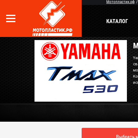
Мотопластик.рф
КАТАЛОГ
М
Вопрос / Ответ
Бр
Ya
св
О Магазине
мо
Ко
ис
Выбрать м