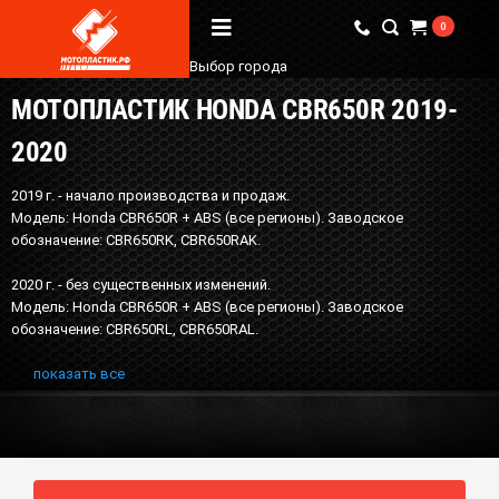
0
Выбор города
МОТОПЛАСТИК HONDA CBR650R 2019-
Вопрос / Ответ
2020
Бренды
2019 г. - начало производства и продаж.
О Магазине
Модель: Honda CBR650R + ABS (все регионы). Заводское
обозначение: CBR650RK, CBR650RAK.
Мы в соцсетях
2020 г. - без существенных изменений.
Модель: Honda CBR650R + ABS (все регионы). Заводское
обозначение: CBR650RL, CBR650RAL.
Наши контакты
показать все
+7 (924) 381-18-18
+7 (910) 684-44-88
info@мотопластик.рф