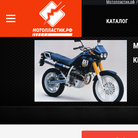
Мотопластик.рф
КАТАЛОГ
М
Вопрос / Ответ
Бр
К
О Магазине