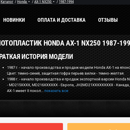
/
Каталог
/
Honda
/
AX-1 NX250
/
1987-1994
НОВИНКИ
ОПЛАТА И ДОСТАВКА
ОТЗЫВЫ
ОТОПЛАСТИК HONDA AX-1 NX250 1987-19
енды
Мы в соцсетях
РАТКАЯ ИСТОРИЯ МОДЕЛИ
1987 г. - начало производства и продаж модели Honda AX-1 на япон
Цвет: темно-синий, защитная гофра перьев вилки - темно-желтая.
1988 г. - начало производства и продаж экспортной версии Honda N
- MD215XXXX, MD216XXXXXX - Европа, JH2MD21XXXXXXXXX - Канада, 
AX-1 имеет II покол...
показать все