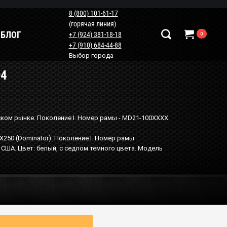
8 (800) 101-61-17
(горячая линия)
БЛОГ
+7 (924) 381-18-18
0
+7 (910) 684-44-88
Выбор города
94
Наши контакты
+7 (924) 381-18-18
+7 (910) 684-44-88
ском рынке. Поколение I. Номер рамы - MD21-100XXXX.
info@мотопластик.рф
X250 (Dominator). Поколение I. Номер рамы
США. Цвет: белый, с седлом темного цвета. Модель