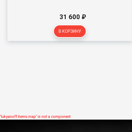
31 600 ₽
В КОРЗИНУ
'lukyanoff:items.map' is not a component