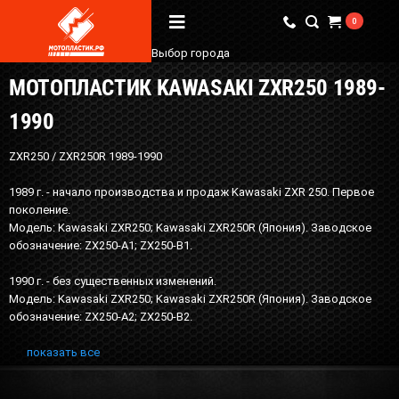
0
Выбор города
МОТОПЛАСТИК KAWASAKI ZXR250 1989-
Вопрос / Ответ
1990
Бренды
ZXR250 / ZXR250R 1989-1990
О Магазине
1989 г. - начало производства и продаж Kawasaki ZXR 250. Первое
поколение.
Мы в соцсетях
Модель: Kawasaki ZXR250; Kawasaki ZXR250R (Япония). Заводское
обозначение: ZX250-A1; ZX250-B1.
1990 г. - без существенных изменений.
Наши контакты
Модель: Kawasaki ZXR250; Kawasaki ZXR250R (Япония). Заводское
+7 (924) 381-18-18
обозначение: ZX250-A2; ZX250-B2.
+7 (910) 684-44-88
показать все
info@мотопластик.рф