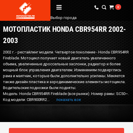
0
Выбор города
МОТОПЛАСТИК HONDA CBR954RR 2002-
Вопрос / Ответ
2003
Бренды
2002 г. - рестайлинг модели. Четвертое поколение - Honda CBR954RR
О Магазине
Fireblade. Мотоцикл получает новый двигатель увеличенного
объема, увеличенные дроссельные заслонки, радиатор и более
мощный блок управления двигателем. Изменениям подверглись
Мы в соцсетях
рама и маятник, которые были дополнительно усилены. Меняется
также дизайн пластика и аэродинамические элементы мотоцикла.
Водительские подножки были подняты.
Модель: Honda CBR954RR Fireblade (все рынки). Номер рамы: SC50~.
Наши контакты
Код модели: CBR900RR2...
показать все
+7 (924) 381-18-18
+7 (910) 684-44-88
info@мотопластик.рф