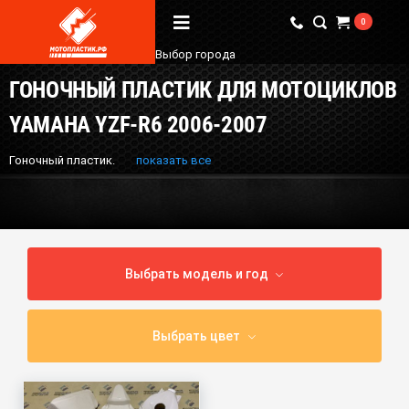
0
Выбор города
ГОНОЧНЫЙ ПЛАСТИК ДЛЯ МОТОЦИКЛОВ
Вопрос / Ответ
YAMAHA YZF-R6 2006-2007
Бренды
Гоночный пластик.
показать все
О Магазине
Мы в соцсетях
Выбрать модель и год
Наши контакты
+7 (924) 381-18-18
Выбрать цвет
+7 (910) 684-44-88
info@мотопластик.рф