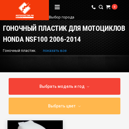
0
Выбор города
ГОНОЧНЫЙ ПЛАСТИК ДЛЯ МОТОЦИКЛОВ
Вопрос / Ответ
HONDA NSF100 2006-2014
Бренды
Гоночный пластик.
показать все
О Магазине
Мы в соцсетях
Выбрать модель и год
Наши контакты
+7 (924) 381-18-18
Выбрать цвет
+7 (910) 684-44-88
info@мотопластик.рф