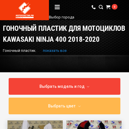
0
Выбор города
ГОНОЧНЫЙ ПЛАСТИК ДЛЯ МОТОЦИКЛОВ
Вопрос / Ответ
KAWASAKI NINJA 400 2018-2020
Бренды
Гоночный пластик.
показать все
О Магазине
Мы в соцсетях
Выбрать модель и год
Наши контакты
+7 (924) 381-18-18
Выбрать цвет
+7 (910) 684-44-88
info@мотопластик.рф