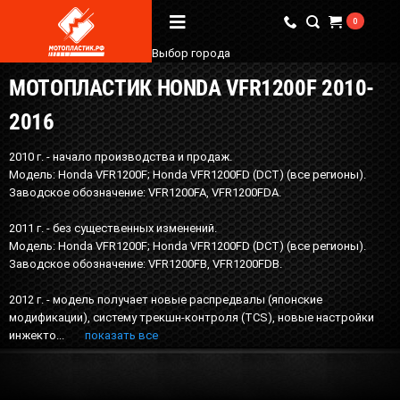
0
Выбор города
МОТОПЛАСТИК HONDA VFR1200F 2010-
Вопрос / Ответ
2016
Бренды
2010 г. - начало производства и продаж.
О Магазине
Модель: Honda VFR1200F; Honda VFR1200FD (DCT) (все регионы).
Заводское обозначение: VFR1200FA, VFR1200FDA.
Мы в соцсетях
2011 г. - без существенных изменений.
Модель: Honda VFR1200F; Honda VFR1200FD (DCT) (все регионы).
Заводское обозначение: VFR1200FB, VFR1200FDB.
Наши контакты
2012 г. - модель получает новые распредвалы (японские
+7 (924) 381-18-18
модификации), систему трекшн-контроля (TCS), новые настройки
+7 (910) 684-44-88
инжекто...
показать все
info@мотопластик.рф