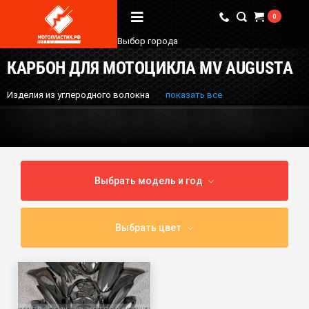
0
Выбор города
КАРБОН ДЛЯ МОТОЦИКЛА MV AUGUSTA
Вопрос / Ответ
Изделия из углеродного волокна
показать все
Бренды
О Магазине
Мы в соцсетях
Выбрать модель и год
Наши контакты
Выбрать цвет
+7 (924) 381-18-18
+7 (910) 684-44-88
info@мотопластик.рф