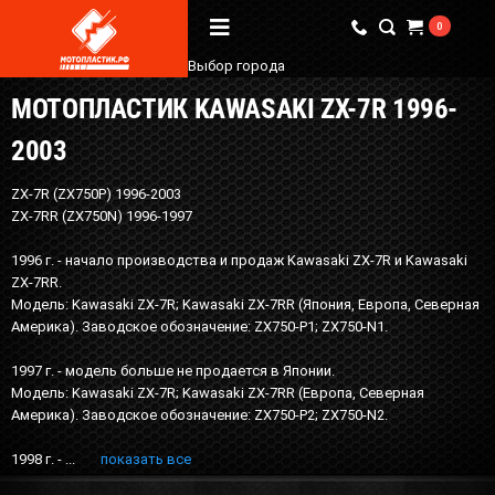
0
Выбор города
МОТОПЛАСТИК KAWASAKI ZX-7R 1996-
Вопрос / Ответ
2003
Бренды
ZX-7R (ZX750P) 1996-2003
О Магазине
ZX-7RR (ZX750N) 1996-1997
1996 г. - начало производства и продаж Kawasaki ZX-7R и Kawasaki
Мы в соцсетях
ZX-7RR.
Модель: Kawasaki ZX-7R; Kawasaki ZX-7RR (Япония, Европа, Северная
Америка). Заводское обозначение: ZX750-P1; ZX750-N1.
Наши контакты
1997 г. - модель больше не продается в Японии.
+7 (924) 381-18-18
Модель: Kawasaki ZX-7R; Kawasaki ZX-7RR (Европа, Северная
+7 (910) 684-44-88
Америка). Заводское обозначение: ZX750-P2; ZX750-N2.
info@мотопластик.рф
1998 г. - ...
показать все