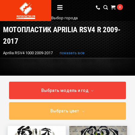
0
Выбор города
МОТОПЛАСТИК APRILIA RSV4 R 2009-
Вопрос / Ответ
2017
Бренды
Aprilia RSV4 1000 2009-2017
показать все
О Магазине
Мы в соцсетях
Выбрать модель и год
Наши контакты
+7 (924) 381-18-18
Выбрать цвет
+7 (910) 684-44-88
info@мотопластик.рф