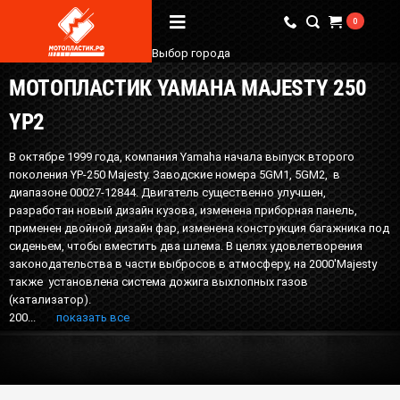
0
Выбор города
МОТОПЛАСТИК YAMAHA MAJESTY 250
Вопрос / Ответ
YP2
Бренды
В октябре 1999 года, компания Yamaha начала выпуск второго
О Магазине
поколения YP-250 Majesty. Заводские номера 5GM1, 5GM2, в
диапазоне 00027-12844. Двигатель существенно улучшен,
разработан новый дизайн кузова, изменена приборная панель,
Мы в соцсетях
применен двойной дизайн фар, изменена конструкция багажника под
сиденьем, чтобы вместить два шлема. В целях удовлетворения
законодательства в части выбросов в атмосферу, на 2000'Majesty
также установлена система дожига выхлопных газов
Наши контакты
(катализатор).
+7 (924) 381-18-18
200...
показать все
+7 (910) 684-44-88
info@мотопластик.рф