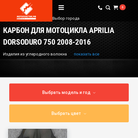
0
Выбор города
КАРБОН ДЛЯ МОТОЦИКЛА APRILIA
Вопрос / Ответ
DORSODURO 750 2008-2016
Бренды
Изделия из углеродного волокна
показать все
О Магазине
Мы в соцсетях
Выбрать модель и год
Наши контакты
+7 (924) 381-18-18
Выбрать цвет
+7 (910) 684-44-88
info@мотопластик.рф