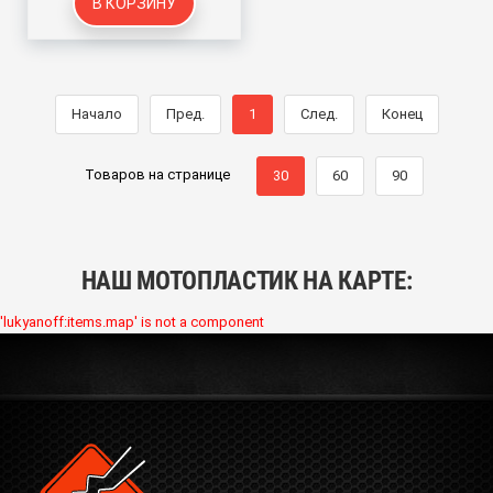
В КОРЗИНУ
Начало
Пред.
1
След.
Конец
Товаров на странице
30
60
90
НАШ МОТОПЛАСТИК НА КАРТЕ:
'lukyanoff:items.map' is not a component