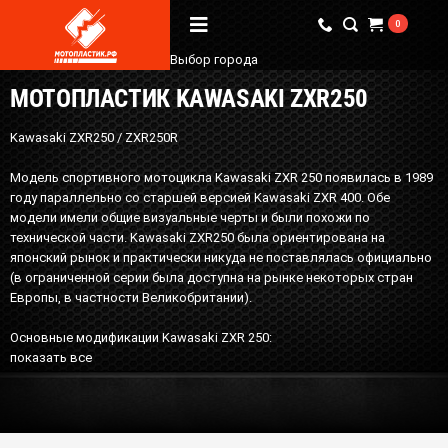
0
Выбор города
МОТОПЛАСТИК KAWASAKI ZXR250
Вопрос / Ответ
Kawasaki ZXR250 / ZXR250R
Бренды
Модель спортивного мотоцикла Kawasaki ZXR 250 появилась в 1989
О Магазине
году параллельно со старшей версией Kawasaki ZXR 400. Обе
модели имели общие визуальные черты и были похожи по
технической части. Kawasaki ZXR250 была ориентирована на
Мы в соцсетях
японский рынок и практически никуда не поставлялась официально
(в ограниченной серии была доступна на рынке некоторых стран
Европы, в частности Великобритании).
Наши контакты
Основные модификации Kawasaki ZXR 250:
+7 (924) 381-18-18
показать все
+7 (910) 684-44-88
info@мотопластик.рф