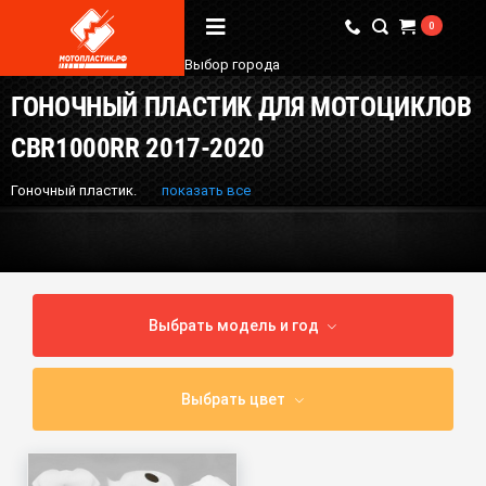
0
Выбор города
ГОНОЧНЫЙ ПЛАСТИК ДЛЯ МОТОЦИКЛОВ
Вопрос / Ответ
CBR1000RR 2017-2020
Бренды
Гоночный пластик.
показать все
О Магазине
Мы в соцсетях
Выбрать модель и год
Наши контакты
+7 (924) 381-18-18
Выбрать цвет
+7 (910) 684-44-88
info@мотопластик.рф