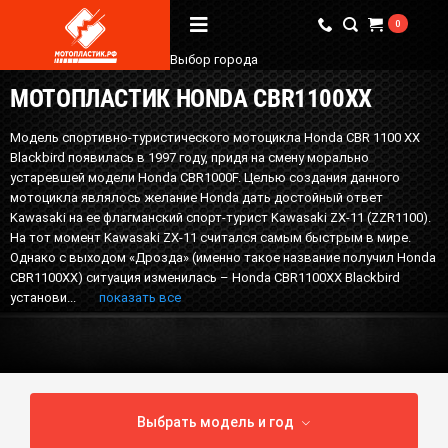
0
Выбор города
МОТОПЛАСТИК HONDA CBR1100XX
Вопрос / Ответ
Модель спортивно-туристического мотоцикла Honda CBR 1100 XX
Бренды
Blackbird появилась в 1997 году, придя на смену морально
устаревшей модели Honda CBR1000F. Целью создания данного
О Магазине
мотоцикла являлось желание Honda дать достойный ответ
Kawasaki на ее флагманский спорт-турист Kawasaki ZX-11 (ZZR1100).
На тот момент Kawasaki ZX-11 считался самым быстрым в мире.
Мы в соцсетях
Однако с выходом «Дрозда» (именно такое название получил Honda
CBR1100XX) ситуация изменилась – Honda CBR1100XX Blackbird
установи...
показать все
Наши контакты
+7 (924) 381-18-18
+7 (910) 684-44-88
info@мотопластик.рф
Выбрать модель и год