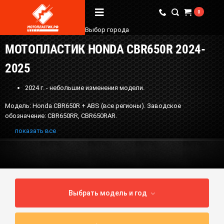
0
Выбор города
МОТОПЛАСТИК HONDA CBR650R 2024-
Вопрос / Ответ
2025
Бренды
2024 г. - небольшие изменения модели.
О Магазине
Модель: Honda CBR650R + ABS (все регионы). Заводское
обозначение: CBR650RR, CBR650RAR.
Мы в соцсетях
показать все
Наши контакты
+7 (924) 381-18-18
+7 (910) 684-44-88
Выбрать модель и год
info@мотопластик.рф