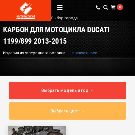
0
Выбор города
КАРБОН ДЛЯ МОТОЦИКЛА DUCATI
Вопрос / Ответ
1199/899 2013-2015
Бренды
Изделия из углеродного волокна
показать все
О Магазине
Мы в соцсетях
Выбрать модель и год
Наши контакты
+7 (924) 381-18-18
Выбрать цвет
+7 (910) 684-44-88
info@мотопластик.рф