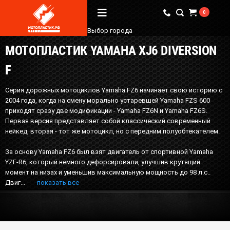
0
Выбор города
МОТОПЛАСТИК YAMAHA XJ6 DIVERSION
Вопрос / Ответ
F
Бренды
Серия дорожных мотоциклов Yamaha FZ6 начинает свою историю с
О Магазине
2004 года, когда на смену морально устаревшей Yamaha FZS 600
приходят сразу две модификации - Yamaha FZ6N и Yamaha FZ6S.
Первая версия представляет собой классический современный
Мы в соцсетях
нейкед, вторая - тот же мотоцикл, но с передним полуобтекателем.
За основу Yamaha FZ6 был взят двигатель от спортивной Yamaha
YZF-R6, который немного дефорсировали, улучшив крутящий
Наши контакты
момент на низах и уменьшив максимальную мощность до 98 л.с..
+7 (924) 381-18-18
Двиг...
показать все
+7 (910) 684-44-88
info@мотопластик.рф