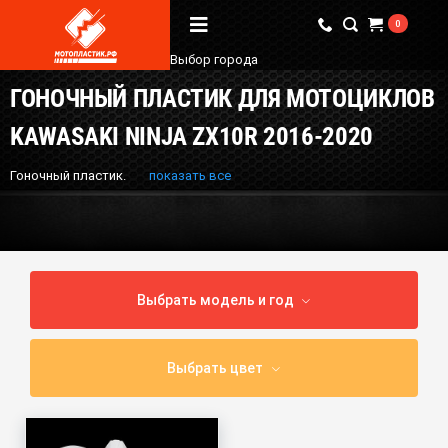
0
Выбор города
ГОНОЧНЫЙ ПЛАСТИК ДЛЯ МОТОЦИКЛОВ
Вопрос / Ответ
KAWASAKI NINJA ZX10R 2016-2020
Бренды
Гоночный пластик.
показать все
О Магазине
Мы в соцсетях
Выбрать модель и год
Наши контакты
+7 (924) 381-18-18
Выбрать цвет
+7 (910) 684-44-88
info@мотопластик.рф