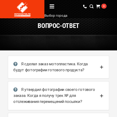
0
Выбор города
ВОПРОС-ОТВЕТ
Вопрос / Ответ
Бренды
О Магазине
Я сделал заказ мотопластика. Когда
Мы в соцсетях
будут фотографии готового продукта?
Наши контакты
Я утвердил фотографии своего готового
+7 (924) 381-18-18
заказа. Когда я получу трек № для
+7 (910) 684-44-88
отслеживания перемещений посылки?
info@мотопластик.рф