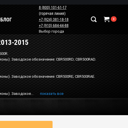
8 (800) 101-61-17
(горячая линия)
БЛОГ
+7 (924) 381-18-18
0
+7 (910) 684-44-88
Выбор города
013-2015
Наши контакты
+7 (924) 381-18-18
500R.
ионы). Заводское обозначение: CBR500RD; CBR500RAD.
+7 (910) 684-44-88
info@мотопластик.рф
ионы). Заводское обозначение: CBR500RE; CBR500RAE.
ионы). Заводское...
показать все