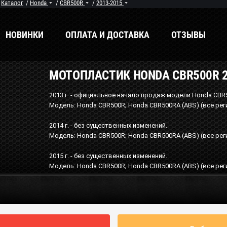
/
Каталог
/
Honda
/
CBR500R
/
2013-2015
НОВИНКИ
ОПЛАТА И ДОСТАВКА
ОТЗЫВЫ
МОТОПЛАСТИК HONDA CBR500R 2
енды
Мы в соцсетях
2013 г. - официальное начало продаж модели Honda CBR
Модель: Honda CBR500R; Honda CBR500RA (ABS) (все рег
2014 г. - без существенных изменений.
Модель: Honda CBR500R; Honda CBR500RA (ABS) (все рег
2015 г. - без существенных изменений.
Модель: Honda CBR500R; Honda CBR500RA (ABS) (все рег