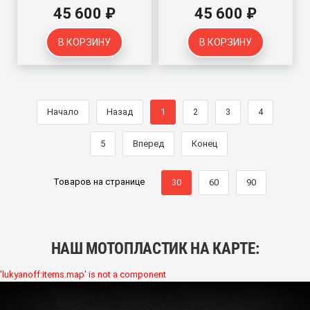
45 600 ₽
45 600 ₽
В КОРЗИНУ
В КОРЗИНУ
Начало
Назад
1
2
3
4
5
Вперед
Конец
Товаров на странице
30
60
90
НАШ МОТОПЛАСТИК НА КАРТЕ:
'lukyanoff:items.map' is not a component